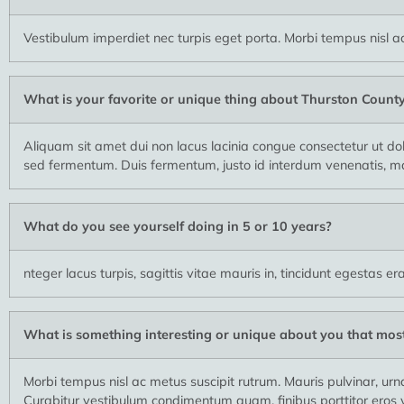
Vestibulum imperdiet nec turpis eget porta. Morbi tempus nisl ac 
What is your favorite or unique thing about Thurston Count
Aliquam sit amet dui non lacus lacinia congue consectetur ut d
sed fermentum. Duis fermentum, justo id interdum venenatis, m
What do you see yourself doing in 5 or 10 years?
nteger lacus turpis, sagittis vitae mauris in, tincidunt egestas er
What is something interesting or unique about you that mos
Morbi tempus nisl ac metus suscipit rutrum. Mauris pulvinar, urn
Curabitur vestibulum condimentum quam, finibus porttitor eros v