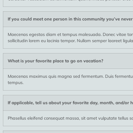
If you could meet one person in this community you’ve neve
Maecenas egestas diam et tempus malesuada. Donec vitae tortor
sollicitudin lorem eu lacinia tempor. Nullam semper laoreet ligu
What is your favorite place to go on vacation?
Maecenas maximus quis magna sed fermentum. Duis fermentum, j
tempus.
If applicable, tell us about your favorite day, month, and/or h
Phasellus eleifend consequat massa, sit amet vulputate tellus sag