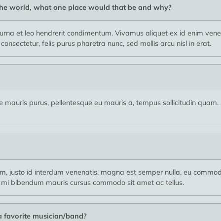
 the world, what one place would that be and why?
rna et leo hendrerit condimentum. Vivamus aliquet ex id enim venena
nsectetur, felis purus pharetra nunc, sed mollis arcu nisl in erat.
usce mauris purus, pellentesque eu mauris a, tempus sollicitudin quam
usto id interdum venenatis, magna est semper nulla, eu commodo 
 mi bibendum mauris cursus commodo sit amet ac tellus.
 a favorite musician/band?