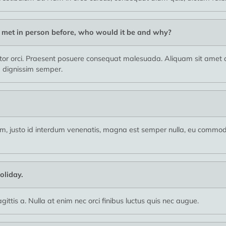
r met in person before, who would it be and why?
 orci. Praesent posuere consequat malesuada. Aliquam sit amet du
la dignissim semper.
usto id interdum venenatis, magna est semper nulla, eu commodo 
oliday.
ittis a. Nulla at enim nec orci finibus luctus quis nec augue.