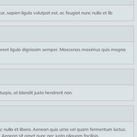
, sapien ligula volutpat est, ac feugiat nunc nulla et lib
 laoreet ligula dignissim semper. Maecenas maximus quis magna
urpis, at blandit justo hendrerit non.
nc nulla et libero. Aenean quis urna vel quam fermentum luctus.
 Aenean sit amet nunc nec justo aliquam facilisis.