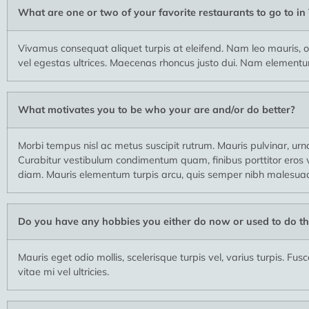
What are one or two of your favorite restaurants to go to i
Vivamus consequat aliquet turpis at eleifend. Nam leo mauris, or
vel egestas ultrices. Maecenas rhoncus justo dui. Nam elementum 
What motivates you to be who your are and/or do better?
Morbi tempus nisl ac metus suscipit rutrum. Mauris pulvinar, urn
Curabitur vestibulum condimentum quam, finibus porttitor eros ve
diam. Mauris elementum turpis arcu, quis semper nibh malesuad
Do you have any hobbies you either do now or used to do th
Mauris eget odio mollis, scelerisque turpis vel, varius turpis. F
vitae mi vel ultricies.