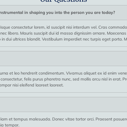
nstrumental in shaping you into the person you are today?
isque consectetur lorem, id suscipit nisi interdum vel. Cras commodo s
la nec libero. Mauris suscipit dui id massa dignissim ornare. Maecen
n dui ultrices blandit. Vestibulum imperdiet nec turpis eget porta. M
rna et leo hendrerit condimentum. Vivamus aliquet ex id enim venena
consectetur, felis purus pharetra nunc, sed mollis arcu nisl in erat
mpor nisi eleifend laoreet laoreet.
diam et tempus malesuada. Donec vitae tortor orci. Praesent posuer
nia tempor.