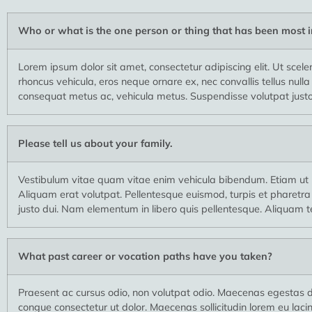
Who or what is the one person or thing that has been most i
Lorem ipsum dolor sit amet, consectetur adipiscing elit. Ut sceler
rhoncus vehicula, eros neque ornare ex, nec convallis tellus nul
consequat metus ac, vehicula metus. Suspendisse volutpat justo i
Please tell us about your family.
Vestibulum vitae quam vitae enim vehicula bibendum. Etiam ut u
Aliquam erat volutpat. Pellentesque euismod, turpis et pharetra 
justo dui. Nam elementum in libero quis pellentesque. Aliquam te
What past career or vocation paths have you taken?
Praesent ac cursus odio, non volutpat odio. Maecenas egestas 
congue consectetur ut dolor. Maecenas sollicitudin lorem eu laci