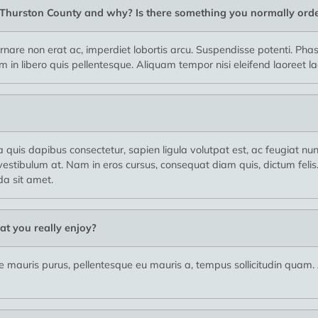
n Thurston County and why? Is there something you normally ord
nare non erat ac, imperdiet lobortis arcu. Suspendisse potenti. Phase
in libero quis pellentesque. Aliquam tempor nisi eleifend laoreet la
a quis dapibus consectetur, sapien ligula volutpat est, ac feugiat nu
stibulum at. Nam in eros cursus, consequat diam quis, dictum felis.
a sit amet.
at you really enjoy?
usce mauris purus, pellentesque eu mauris a, tempus sollicitudin quam