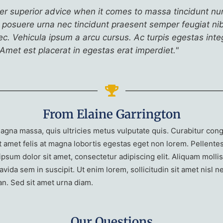
r superior advice when it comes to massa tincidunt nun
 posuere urna nec tincidunt praesent semper feugiat nib
. Vehicula ipsum a arcu cursus. Ac turpis egestas intege
 Amet est placerat in egestas erat imperdiet."
From Elaine Garrington
na massa, quis ultricies metus vulputate quis. Curabitur congue
 amet felis at magna lobortis egestas eget non lorem. Pellentes
sum dolor sit amet, consectetur adipiscing elit. Aliquam mollis
avida sem in suscipit. Ut enim lorem, sollicitudin sit amet nisl
an. Sed sit amet urna diam.
Our Questions