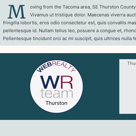
M
oving from the Tacoma area, SE Thurston County c
Vivamus ut tristique dolor. Maecenas viverra auct
fringilla lobortis, eros odio consectetur est, quis convallis 
pellentesque id. Nullam tellus leo, posuere a congue et, rhoncu
Pellentesque tincidunt orci ac mi suscipit, quis ultrices null