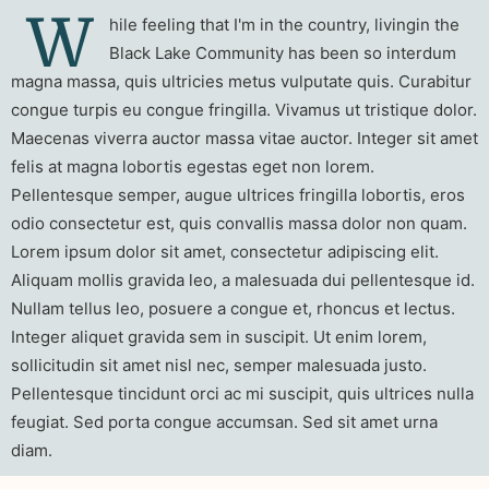
W
hile feeling that I'm in the country, livingin the
Black Lake Community has been so interdum
magna massa, quis ultricies metus vulputate quis. Curabitur
congue turpis eu congue fringilla. Vivamus ut tristique dolor.
Maecenas viverra auctor massa vitae auctor. Integer sit amet
felis at magna lobortis egestas eget non lorem.
Pellentesque semper, augue ultrices fringilla lobortis, eros
odio consectetur est, quis convallis massa dolor non quam.
Lorem ipsum dolor sit amet, consectetur adipiscing elit.
Aliquam mollis gravida leo, a malesuada dui pellentesque id.
Nullam tellus leo, posuere a congue et, rhoncus et lectus.
Integer aliquet gravida sem in suscipit. Ut enim lorem,
sollicitudin sit amet nisl nec, semper malesuada justo.
Pellentesque tincidunt orci ac mi suscipit, quis ultrices nulla
feugiat. Sed porta congue accumsan. Sed sit amet urna
diam.