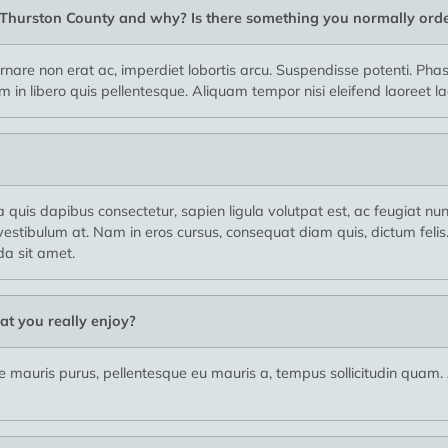
n Thurston County and why? Is there something you normally ord
nare non erat ac, imperdiet lobortis arcu. Suspendisse potenti. Phase
in libero quis pellentesque. Aliquam tempor nisi eleifend laoreet la
a quis dapibus consectetur, sapien ligula volutpat est, ac feugiat nu
stibulum at. Nam in eros cursus, consequat diam quis, dictum felis.
a sit amet.
at you really enjoy?
usce mauris purus, pellentesque eu mauris a, tempus sollicitudin quam