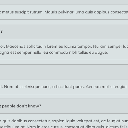
metus suscipit rutrum. Mauris pulvinar, urna quis dapibus consectetur
y?
olor. Maecenas sollicitudin lorem eu lacinia tempor. Nullam semper
agna est semper nulla, eu commodo nibh tellus eu augue.
at. Nam ut scelerisque nunc, a tincidunt purus. Aenean mollis feugiat t
t people don’t know?
a quis dapibus consectetur, sapien ligula volutpat est, ac feugiat nu
estibulum at. Nam in eros cursus, consequat diam quis, dictum felis.