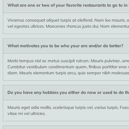
What are one or two of your favorite restaurants to go to i
Vivamus consequat aliquet turpis at eleifend. Nam leo mauris, or
vel egestas ultrices. Maecenas rhoncus justo dui. Nam elementum 
What motivates you to be who your are and/or do better?
Morbi tempus nisl ac metus suscipit rutrum. Mauris pulvinar, urn
Curabitur vestibulum condimentum quam, finibus porttitor eros ve
diam. Mauris elementum turpis arcu, quis semper nibh malesuad
Do you have any hobbies you either do now or used to do th
Mauris eget odio mollis, scelerisque turpis vel, varius turpis. F
vitae mi vel ultricies.