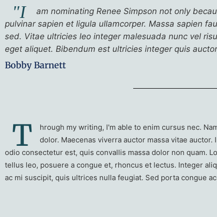
"I
am nominating Renee Simpson not only because 
pulvinar sapien et ligula ullamcorper. Massa sapien f
sed. Vitae ultricies leo integer malesuada nunc vel ri
eget aliquet. Bibendum est ultricies integer quis aucto
Bobby Barnett
T
hrough my writing, I'm able to enim cursus nec. Nam
dolor. Maecenas viverra auctor massa vitae auctor. I
odio consectetur est, quis convallis massa dolor non quam. Lo
tellus leo, posuere a congue et, rhoncus et lectus. Integer ali
ac mi suscipit, quis ultrices nulla feugiat. Sed porta congue 