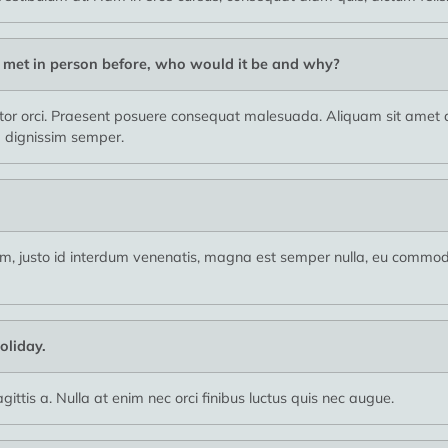
r met in person before, who would it be and why?
 orci. Praesent posuere consequat malesuada. Aliquam sit amet du
la dignissim semper.
usto id interdum venenatis, magna est semper nulla, eu commodo 
oliday.
ittis a. Nulla at enim nec orci finibus luctus quis nec augue.