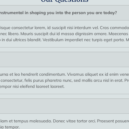
nstrumental in shaping you into the person you are today?
isque consectetur lorem, id suscipit nisi interdum vel. Cras commodo s
la nec libero. Mauris suscipit dui id massa dignissim ornare. Maecen
n dui ultrices blandit. Vestibulum imperdiet nec turpis eget porta. M
rna et leo hendrerit condimentum. Vivamus aliquet ex id enim venena
consectetur, felis purus pharetra nunc, sed mollis arcu nisl in erat
mpor nisi eleifend laoreet laoreet.
diam et tempus malesuada. Donec vitae tortor orci. Praesent posuer
nia tempor.