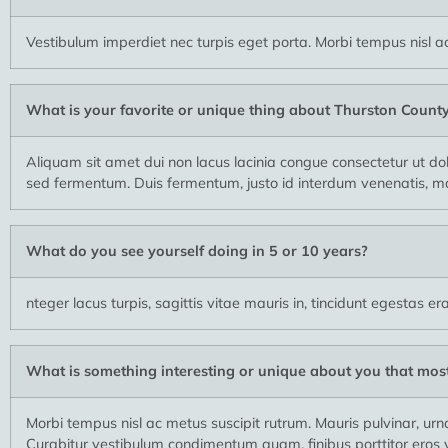
Vestibulum imperdiet nec turpis eget porta. Morbi tempus nisl ac 
What is your favorite or unique thing about Thurston Count
Aliquam sit amet dui non lacus lacinia congue consectetur ut d
sed fermentum. Duis fermentum, justo id interdum venenatis, m
What do you see yourself doing in 5 or 10 years?
nteger lacus turpis, sagittis vitae mauris in, tincidunt egestas er
What is something interesting or unique about you that mos
Morbi tempus nisl ac metus suscipit rutrum. Mauris pulvinar, urn
Curabitur vestibulum condimentum quam, finibus porttitor eros v