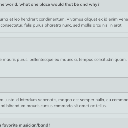
 the world, what one place would that be and why?
rna et leo hendrerit condimentum. Vivamus aliquet ex id enim venena
nsectetur, felis purus pharetra nunc, sed mollis arcu nisl in erat.
usce mauris purus, pellentesque eu mauris a, tempus sollicitudin quam
usto id interdum venenatis, magna est semper nulla, eu commodo 
 mi bibendum mauris cursus commodo sit amet ac tellus.
 a favorite musician/band?