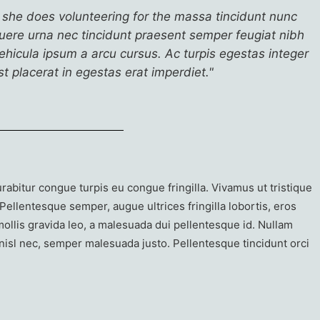
 she does volunteering for the massa tincidunt nunc
suere urna nec tincidunt praesent semper feugiat nibh
ehicula ipsum a arcu cursus. Ac turpis egestas integer
t placerat in egestas erat imperdiet."
abitur congue turpis eu congue fringilla. Vivamus ut tristique
Pellentesque semper, augue ultrices fringilla lobortis, eros
ollis gravida leo, a malesuada dui pellentesque id. Nullam
t nisl nec, semper malesuada justo. Pellentesque tincidunt orci