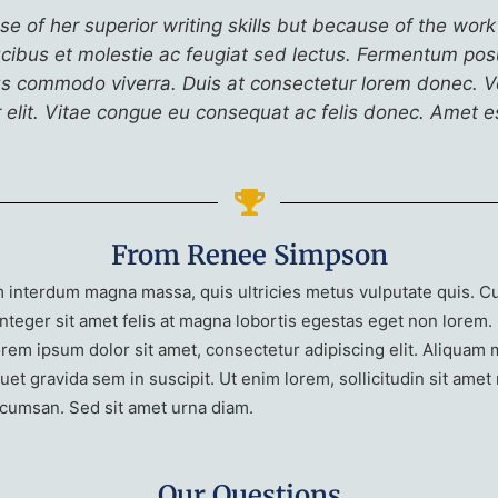
of her superior writing skills but because of the work
aucibus et molestie ac feugiat sed lectus. Fermentum po
sus commodo viverra. Duis at consectetur lorem donec. V
r elit. Vitae congue eu consequat ac felis donec. Amet es
From Renee Simpson
 interdum magna massa, quis ultricies metus vulputate quis. Cur
nteger sit amet felis at magna lobortis egestas eget non lorem. 
rem ipsum dolor sit amet, consectetur adipiscing elit. Aliquam m
quet gravida sem in suscipit. Ut enim lorem, sollicitudin sit ame
accumsan. Sed sit amet urna diam.
Our Questions