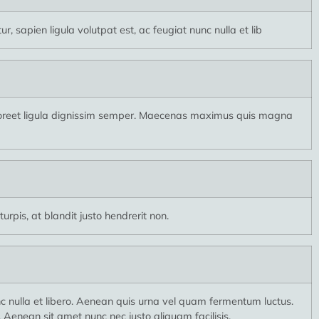
, sapien ligula volutpat est, ac feugiat nunc nulla et lib
 laoreet ligula dignissim semper. Maecenas maximus quis magna
urpis, at blandit justo hendrerit non.
nc nulla et libero. Aenean quis urna vel quam fermentum luctus.
 Aenean sit amet nunc nec justo aliquam facilisis.