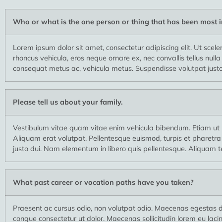
Who or what is the one person or thing that has been most i
Lorem ipsum dolor sit amet, consectetur adipiscing elit. Ut sceler
rhoncus vehicula, eros neque ornare ex, nec convallis tellus nul
consequat metus ac, vehicula metus. Suspendisse volutpat justo i
Please tell us about your family.
Vestibulum vitae quam vitae enim vehicula bibendum. Etiam ut u
Aliquam erat volutpat. Pellentesque euismod, turpis et pharetra 
justo dui. Nam elementum in libero quis pellentesque. Aliquam te
What past career or vocation paths have you taken?
Praesent ac cursus odio, non volutpat odio. Maecenas egestas 
congue consectetur ut dolor. Maecenas sollicitudin lorem eu laci