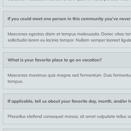
If you could meet one person in this community you’ve neve
Maecenas egestas diam et tempus malesuada. Donec vitae tortor
sollicitudin lorem eu lacinia tempor. Nullam semper laoreet ligu
What is your favorite place to go on vacation?
Maecenas maximus quis magna sed fermentum. Duis fermentum, j
tempus.
If applicable, tell us about your favorite day, month, and/or h
Phasellus eleifend consequat massa, sit amet vulputate tellus sag